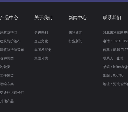
产品中心
关于我们
新闻中心
联系我们
建筑防护网
走进来利
来利新闻
河北来利翼腾塑
建筑防护篷布
企业文化
行业新闻
电话：186310158
建筑防护防音布
集团发展史
传真：
0319-715
各种网类
集团环境
联系人：张总
吨袋类
邮箱：
lailitrade
文件袋类
邮编：056700
喷绘布类
地址：河北省邢
交通标识信号灯
其他产品