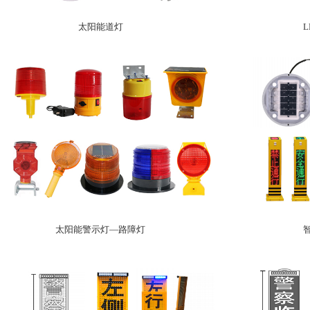
太阳能道灯
太阳能警示灯—路障灯