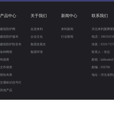
产品中心
关于我们
新闻中心
联系我们
建筑防护网
走进来利
来利新闻
河北来利翼腾塑
建筑防护篷布
企业文化
行业新闻
电话：186310158
建筑防护防音布
集团发展史
传真：
0319-715
各种网类
集团环境
联系人：张总
吨袋类
邮箱：
lailitrade
文件袋类
邮编：056700
喷绘布类
地址：河北省邢
交通标识信号灯
其他产品