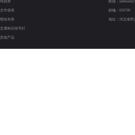
吨袋类
邮箱：
lailitrade
文件袋类
邮编：056700
喷绘布类
地址：河北省邢
交通标识信号灯
其他产品