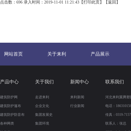
点击数：696 录入时间：2019-11-01 11:21:43【
打印此页
】【
返回
】
网站首页
关于来利
产品展示
产品中心
关于我们
新闻中心
联系我们
建筑防护网
走进来利
来利新闻
河北来利翼腾塑
建筑防护篷布
企业文化
行业新闻
电话：186310158
建筑防护防音布
集团发展史
传真：
0319-715
各种网类
集团环境
联系人：张总