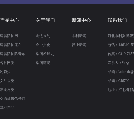
产品中心
关于我们
新闻中心
联系我们
建筑防护网
走进来利
来利新闻
河北来利翼腾塑
建筑防护篷布
企业文化
行业新闻
电话：186310158
建筑防护防音布
集团发展史
传真：
0319-715
各种网类
集团环境
联系人：张总
吨袋类
邮箱：
lailitrade
文件袋类
邮编：056700
喷绘布类
地址：河北省邢
交通标识信号灯
其他产品