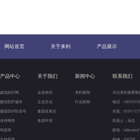
网站首页
关于来利
产品展示
产品中心
关于我们
新闻中心
联系我们
建筑防护网
走进来利
来利新闻
河北来利翼腾塑
建筑防护篷布
企业文化
行业新闻
电话：186310158
建筑防护防音布
集团发展史
传真：
0319-715
各种网类
集团环境
联系人：张总
吨袋类
邮箱：
lailitrade
文件袋类
邮编：056700