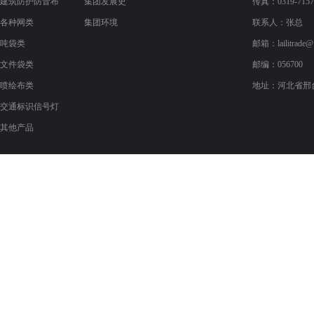
建筑防护防音布
集团发展史
传真：
0319-715
各种网类
集团环境
联系人：张总
吨袋类
邮箱：
lailitrade
文件袋类
邮编：056700
喷绘布类
地址：河北省邢
交通标识信号灯
其他产品