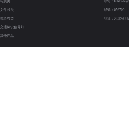
吨袋类
邮箱：
lailitrade
文件袋类
邮编：056700
喷绘布类
地址：河北省邢
交通标识信号灯
其他产品