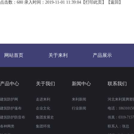
点击数：680 录入时间：2019-11-01 11:39:04【
打印此页
】【
返回
】
网站首页
关于来利
产品展示
产品中心
关于我们
新闻中心
联系我们
建筑防护网
走进来利
来利新闻
河北来利翼腾塑
建筑防护篷布
企业文化
行业新闻
电话：186310158
建筑防护防音布
集团发展史
传真：
0319-715
各种网类
集团环境
联系人：张总