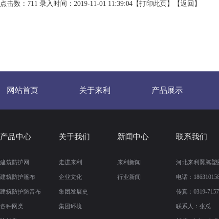
点击数：711 录入时间：2019-11-01 11:39:04【
打印此页
】【
返回
】
网站首页
关于来利
产品展示
产品中心
关于我们
新闻中心
联系我们
建筑防护网
走进来利
来利新闻
河北来利翼腾塑
建筑防护篷布
企业文化
行业新闻
电话：186310158
建筑防护防音布
集团发展史
传真：
0319-715
各种网类
集团环境
联系人：张总