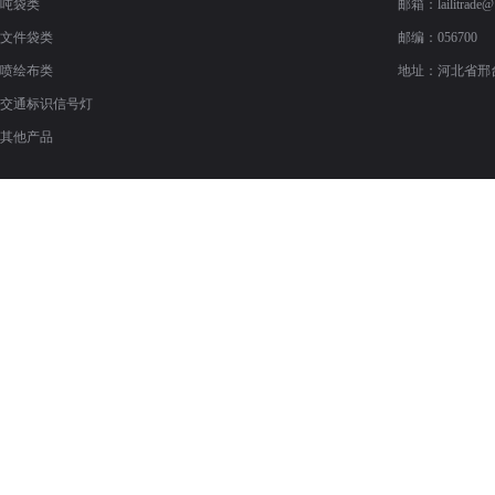
吨袋类
邮箱：
lailitrade
文件袋类
邮编：056700
喷绘布类
地址：河北省邢
交通标识信号灯
其他产品