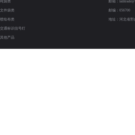
吨袋类
邮箱：
lailitrade
文件袋类
邮编：056700
喷绘布类
地址：河北省邢
交通标识信号灯
其他产品