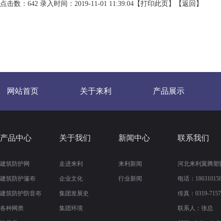
点击数：642 录入时间：2019-11-01 11:39:04【
打印此页
】【
返回
】
网站首页
关于来利
产品展示
产品中心
关于我们
新闻中心
联系我们
建筑防护网
走进来利
来利新闻
河北来利翼腾塑
建筑防护篷布
企业文化
行业新闻
电话：186310158
建筑防护防音布
集团发展史
传真：
0319-715
各种网类
集团环境
联系人：张总