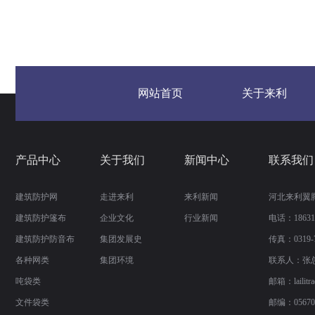
网站首页
关于来利
产品中心
关于我们
新闻中心
联系我们
建筑防护网
走进来利
来利新闻
河北来利翼
建筑防护篷布
企业文化
行业新闻
电话：186310
建筑防护防音布
集团发展史
传真：
0319-
各种网类
集团环境
联系人：张
吨袋类
邮箱：
laili
文件袋类
邮编：05670