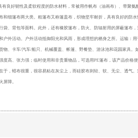
具有良好韧性及柔软程度的防水材料，常被用作帆布（油画布）、带聚氨
布和细篷布两大类。粗篷布又称篷盖布，织物坚牢耐折，具有良好的防水
行袋、背包等面料。此外，还有橡胶篷布，防火、防辐射用的屏蔽篷布，
和户外活动。户外活动抵御阳光和风雨，形成理想的栖身之所。运输：用
物、卡车/汽车/船只、机械覆盖、帐篷、野餐垫、游泳池和花园家具。
强度高、张力强；临时使用和非贵重物品，可选用PE篷布，该产品价格
在于，蜡布很重，很容易粘在灰尘上，而硅胶布则轻、软、无尘、透气。
火屏障。