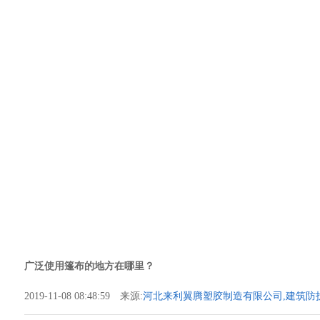
广泛使用篷布的地方在哪里？
2019-11-08 08:48:59 来源:
河北来利翼腾塑胶制造有限公司,建筑防护
护防音布,吨袋类,文件袋类,喷绘布类