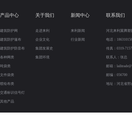
产品中心
关于我们
新闻中心
联系我们
建筑防护网
走进来利
来利新闻
河北来利翼腾塑
建筑防护篷布
企业文化
行业新闻
电话：186310158
建筑防护防音布
集团发展史
传真：
0319-715
各种网类
集团环境
联系人：张总
吨袋类
邮箱：
lailitrade
文件袋类
邮编：056700
喷绘布类
地址：河北省邢
交通标识信号灯
其他产品