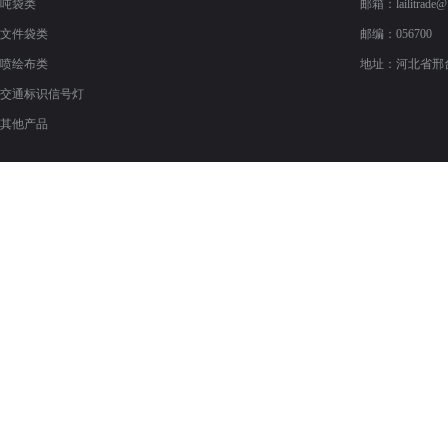
吨袋类
邮箱：
lailitrade
文件袋类
邮编：056700
喷绘布类
地址：河北省邢
交通标识信号灯
其他产品