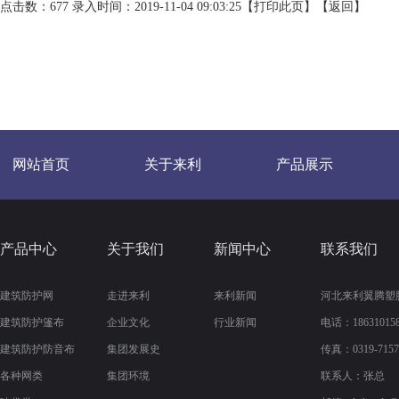
点击数：677 录入时间：2019-11-04 09:03:25【
打印此页
】【
返回
】
网站首页
关于来利
产品展示
产品中心
关于我们
新闻中心
联系我们
建筑防护网
走进来利
来利新闻
河北来利翼腾塑
建筑防护篷布
企业文化
行业新闻
电话：186310158
建筑防护防音布
集团发展史
传真：
0319-715
各种网类
集团环境
联系人：张总