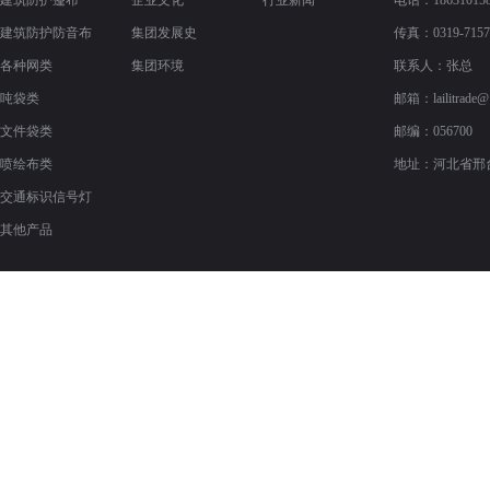
建筑防护篷布
企业文化
行业新闻
电话：186310158
建筑防护防音布
集团发展史
传真：
0319-715
各种网类
集团环境
联系人：张总
吨袋类
邮箱：
lailitrade
文件袋类
邮编：056700
喷绘布类
地址：河北省邢
交通标识信号灯
其他产品