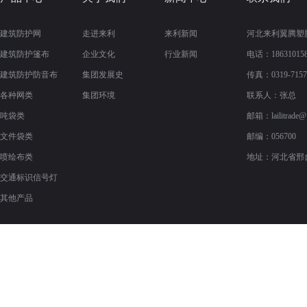
建筑防护网
走进来利
来利新闻
河北来利翼腾塑
建筑防护篷布
企业文化
行业新闻
电话：186310158
建筑防护防音布
集团发展史
传真：
0319-715
各种网类
集团环境
联系人：张总
吨袋类
邮箱：
lailitrade
文件袋类
邮编：056700
喷绘布类
地址：河北省邢
交通标识信号灯
其他产品