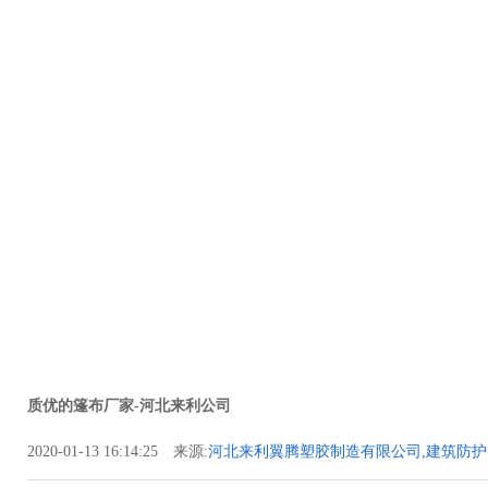
质优的篷布厂家-河北来利公司
2020-01-13 16:14:25 来源:
河北来利翼腾塑胶制造有限公司,建筑防护
护防音布,吨袋类,文件袋类,喷绘布类