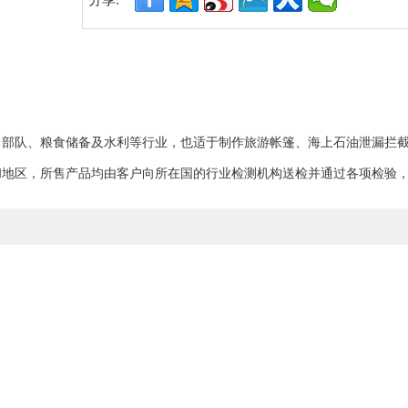
分享:
、
部队、粮食储备及水利
等行业，
也适
于制作
旅游帐篷、海上石油泄漏拦
和地区，
所售产品均由客户向所在国的行业检测机构送检并通过各项检验