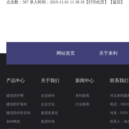
点击数：587 录入时间：2019-11-01 11:38:18【
打印此页
】【
返回
】
网站首页
关于来利
产品中心
关于我们
新闻中心
联系我们
建筑防护网
走进来利
来利新闻
河北来利翼
建筑防护篷布
企业文化
行业新闻
电话：186310
建筑防护防音布
集团发展史
传真：
0319-
各种网类
集团环境
联系人：张