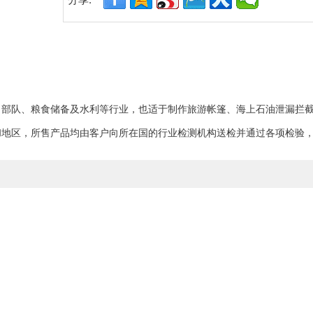
分享:
、
部队、粮食储备及水利
等行业，
也适
于制作
旅游帐篷、海上石油泄漏拦
和地区，
所售产品均由客户向所在国的行业检测机构送检并通过各项检验