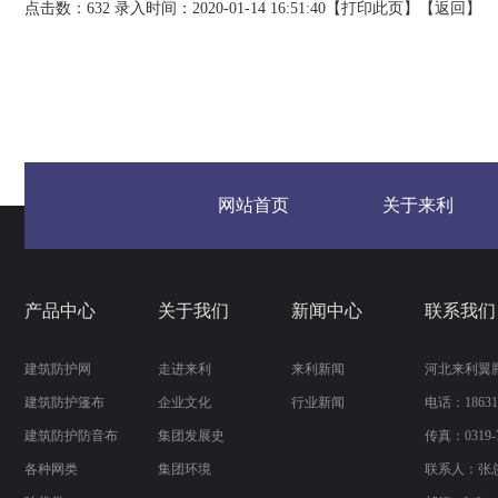
点击数：632 录入时间：2020-01-14 16:51:40【
打印此页
】【
返回
】
网站首页
关于来利
产品中心
关于我们
新闻中心
联系我们
建筑防护网
走进来利
来利新闻
河北来利翼
建筑防护篷布
企业文化
行业新闻
电话：186310
建筑防护防音布
集团发展史
传真：
0319-
各种网类
集团环境
联系人：张