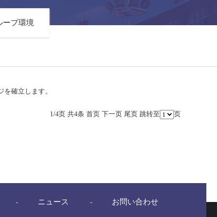
ループ環境
ジを確立します。
1/4页 共4条
首页
下一页
尾页
跳转至
页
ニュース
お問い合わせ
-
-