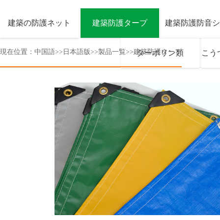
建築の防護ネット
建築防護タープ
建築防護防音シ
現在位置：
中国語
>>
日本語版
>>
製品一覧
>>
建築防護タープ
ターボリン類
こう